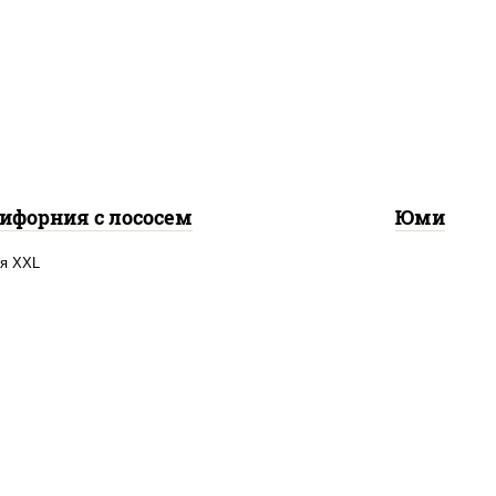
 нори, майонез, авокадо,
рис, нори, креветки, о
урцы свежие, лосось
свежие, сыр сливочн
слабосоленый, икра
лосось слабосоленый,
"масаго"
"унаги", кунжут
ифорния с лососем
Юми
, нори, сыр сливочный,
осось слабосоленый,
гурцы свежие, икра
"масаго"