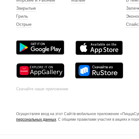
Морские и Рыбные
Малые
В тем
Закрытые
Запеч
Гриль
Эконо
Острые
Спайс
Скачайте наше приложение
Осуществляя вход на этот Сайт/в мобильное приложение «ПиццаСуш
персональных данных
. С общими правилами участия в акциях и по