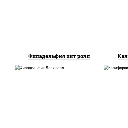
рис,
рис, нори, сыр сливочный,
ог
огурцы свежие, омлет,
лосось слабосоленый
Филадельфия хит ролл
Кал
рис
рис, нори, сыр сливочный,
л
салат "айсберг", лосось
о
слабосоленый, соус "унаги"