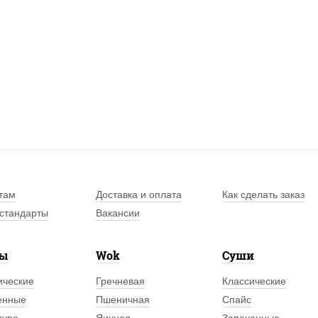
там
Доставка и оплата
Как сделать заказ
стандарты
Вакансии
лы
Wok
Суши
ические
Гречневая
Классические
енные
Пшеничная
Спайс