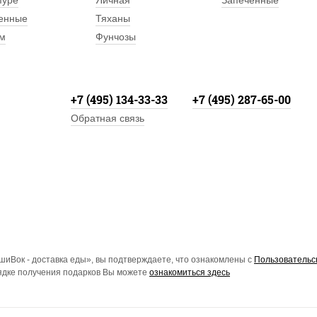
пуре
Яичная
Запеченные
енные
Тяханы
м
Фунчозы
+7 (495) 134-33-33
+7 (495) 287-65-00
Обратная связь
иВок - доставка еды», вы подтверждаете, что ознакомлены с
Пользовательс
рядке получения подарков Вы можете
ознакомиться здесь