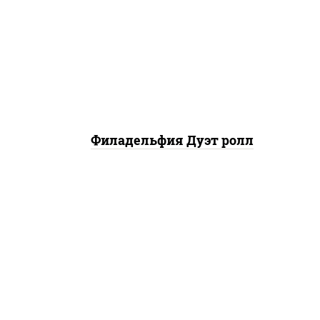
гурцы
рис, нори, сыр сливочный,
ый,
угорь копченый, лосось
 соус
слабосоленый, соус "унаги",
кунжут
Филадельфия Дуэт ролл