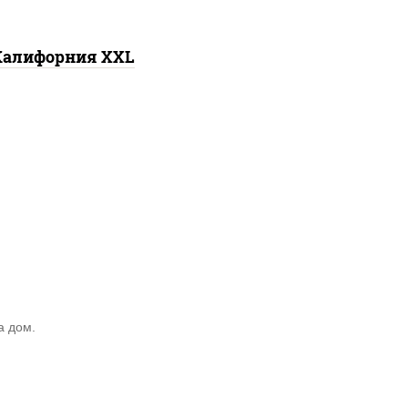
Калифорния XXL
а дом.