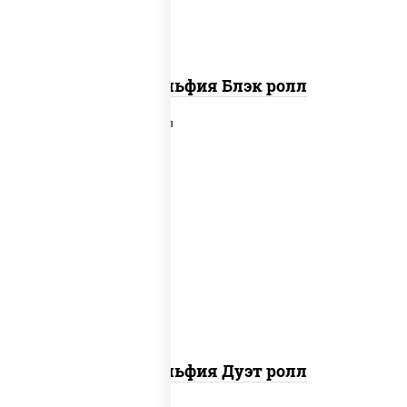
Филадельфия Блэк ролл
рис, нори, сыр сливочный, угорь
копченый, лосось слабосоленый,
соус "унаги", кунжут
Филадельфия Дуэт ролл