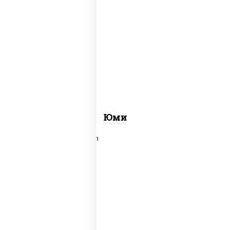
рис, нори, креветки, огурцы свежие,
сыр сливочный, лосось
слабосоленый, соус "унаги", кунжут
Юми
рис, нори, сыр сливочный, салат
"айсберг", лосось слабосоленый,
соус "унаги"