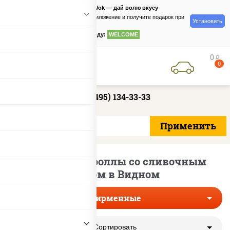
PizzaSushiWok — дай волю вкусу
Скачайте приложение и получите подарок при
Установить
заказе
по промокоду:
WELCOME
0
руб
0
+7 (495) 134-33-33
Фирменные роллы со сливочным
сыром в Видном
Фирменные
Сортировать