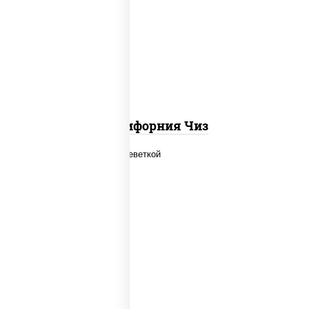
рис, нори, сыр сливочный, икра
"масаго"
Калифорния Чиз
рис, нори, огурцы свежие, салат
"айсберг", сыр сливочный, креветки,
соус "унаги"