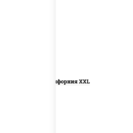
рис, нори, сыр сливочный, лосось
слабосоленый, огурцы свежие, икра
"масаго"
Калифорния XXL