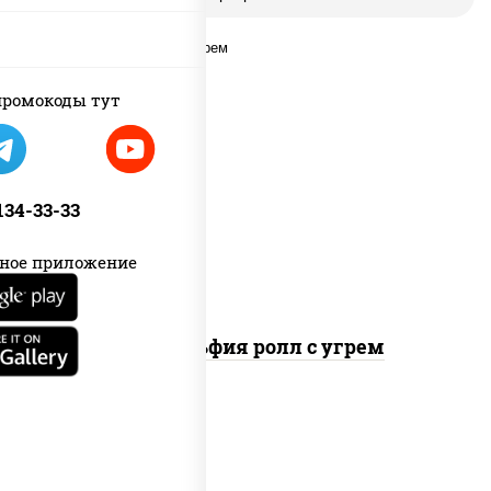
ромокоды тут
рис, нори, сыр сливочный, угорь
копченый, соус "унаги", кунжут
 134-33-33
ное приложение
Филадельфия ролл с угрем