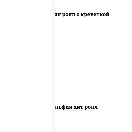
Филадельфия ролл с креветкой
рис, нори, сыр сливочный, огурцы
свежие, омлет, лосось
слабосоленый
Филадельфия хит ролл