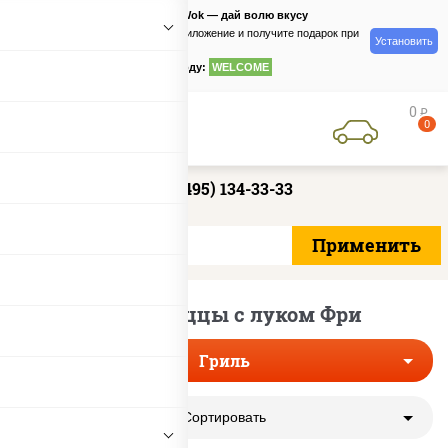
PizzaSushiWok — дай волю вкусу
Скачайте приложение и получите подарок при
Установить
заказе
по промокоду:
WELCOME
0
руб
0
+7 (495) 134-33-33
Гриль пиццы с луком Фри
Гриль
Сортировать