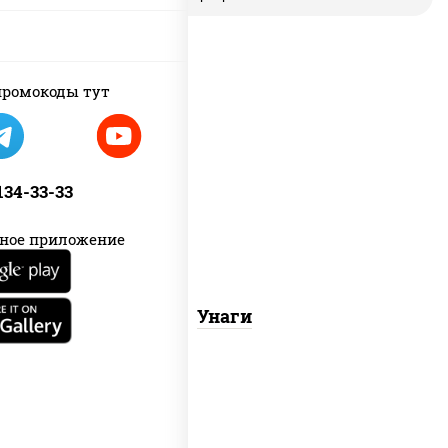
ромокоды тут
соус "унаги", рис, нори, угорь
копченый, кунжут
 134-33-33
ное приложение
Унаги