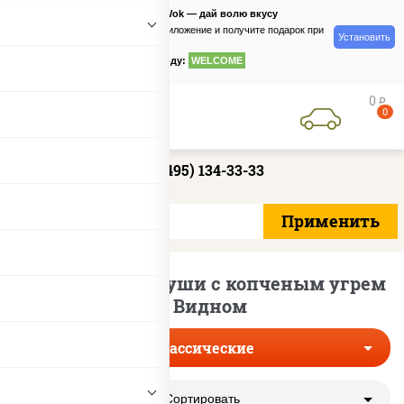
PizzaSushiWok — дай волю вкусу
Скачайте приложение и получите подарок при
Установить
заказе
по промокоду:
WELCOME
0
руб
0
+7 (495) 134-33-33
Классические суши с копченым угрем
в Видном
Классические
Сортировать