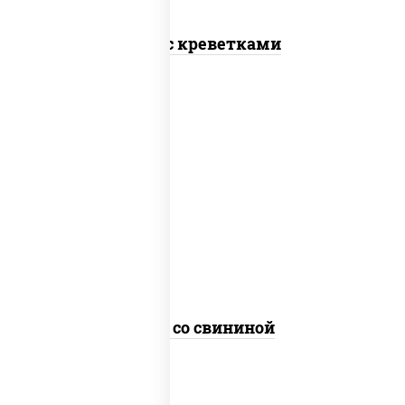
Соба с креветками
масло растительное, свинина,
морковь, лук репчатый, перец
болгарский, кабачки, соус
"чесночный", лапша гречневая
Соба со свининой
пост