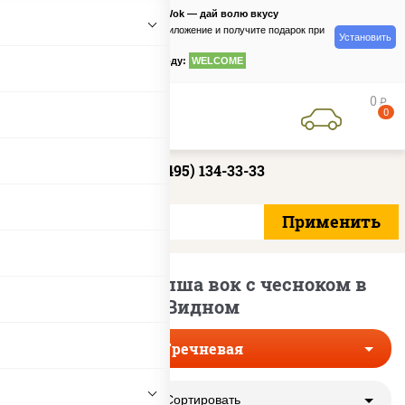
PizzaSushiWok — дай волю вкусу
Скачайте приложение и получите подарок при
Установить
заказе
по промокоду:
WELCOME
0
руб
0
+7 (495) 134-33-33
Гречневая лапша вок с чесноком в
Видном
Гречневая
Сортировать