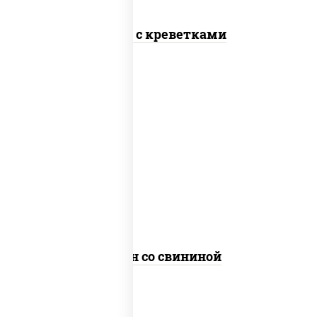
Сомен с креветками
масло растительное, свинина,
морковь, лук репчатый, перец
болгарский, кабачки, соус
"чесночный", лапша яичная
Сомен со свининой