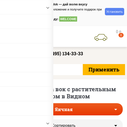
PizzaSushiWok — дай волю вкусу
Скачайте приложение и получите подарок при
Установить
заказе
по промокоду:
WELCOME
0
руб
0
+7 (495) 134-33-33
Яичная лапша вок с растительным
маслом в Видном
Яичная
Сортировать