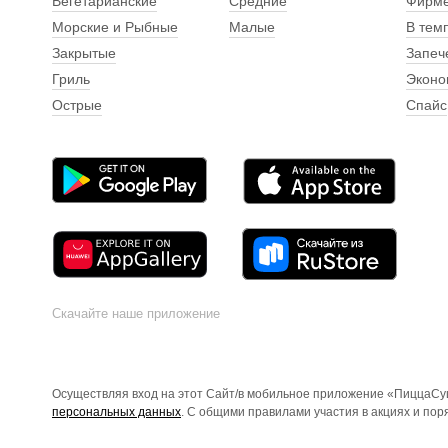
Вегетарианские
Средние
Фирм
Морские и Рыбные
Малые
В тем
Закрытые
Запеч
Гриль
Эконо
Острые
Спайс
Скачайте наше приложение
Осуществляя вход на этот Сайт/в мобильное приложение «ПиццаСуш
персональных данных
. С общими правилами участия в акциях и по