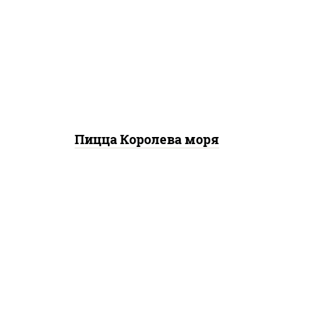
базилик орегано чеснок),
моцарелла для пиццы,
чеснок, осьминоги,
креветки тигровые,
креветки коктейльные,
кальмары, лимон
Пицца Королева моря