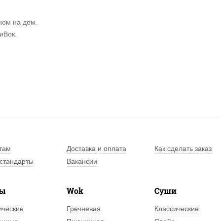
ном на дом.
иВок.
там
Доставка и оплата
Как сделать заказ
стандарты
Вакансии
лы
Wok
Суши
ические
Гречневая
Классические