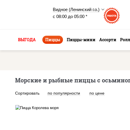
Видное (Ленинский г.о.)
с 08:00 до 05:00 *
ВЫГОДА
Пиццы
Пиццы-мини
Ассорти
Рол
Морские и рыбные пиццы с осьмино
Сортировать
по популярности
по цене
пицца соус (томаты