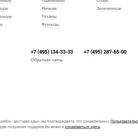
енные
Пшеничная
Спайс
пуре
Яичная
Запеченные
енные
Тяханы
м
Фунчозы
+7 (495) 134-33-33
+7 (495) 287-65-00
Обратная связь
иВок - доставка еды», вы подтверждаете, что ознакомлены с
Пользовательс
рядке получения подарков Вы можете
ознакомиться здесь