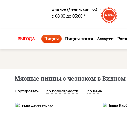
Видное (Ленинский г.о.)
с 08:00 до 05:00 *
ВЫГОДА
Пиццы
Пиццы-мини
Ассорти
Рол
Мясные пиццы с чесноком в Видном
Сортировать
по популярности
по цене
пицца соус (томаты