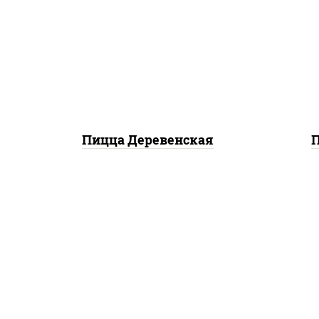
г
базилик орегано чеснок),
сл
моцарелла для пиццы,
ш
чеснок, лук красный,
м
шампиньоны св, свинина,
б
бекон
Пицца Деревенская
П