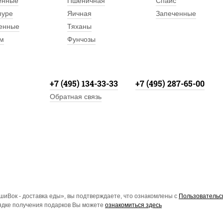
енные
Пшеничная
Спайс
пуре
Яичная
Запеченные
енные
Тяханы
м
Фунчозы
+7 (495) 134-33-33
+7 (495) 287-65-00
Обратная связь
иВок - доставка еды», вы подтверждаете, что ознакомлены с
Пользовательс
рядке получения подарков Вы можете
ознакомиться здесь