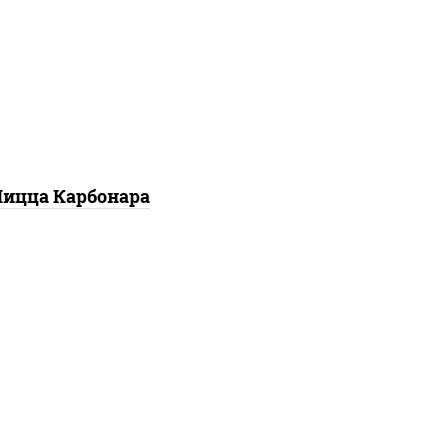
рибы шампиньоны в
ивочном соусе, грибы
ампиньоны, чеснок,
оцарелла для пиццы,
екон, сыр "пармезан"
ицца Карбонара