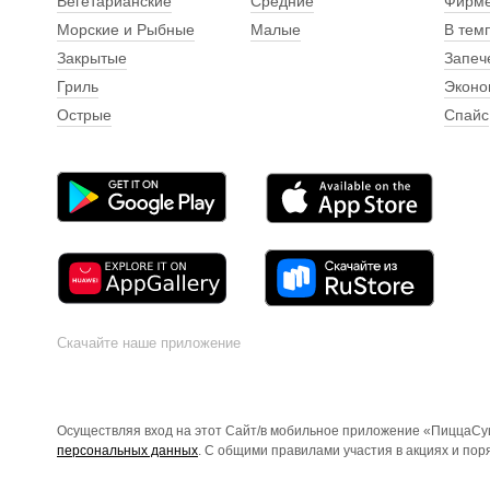
Вегетарианские
Средние
Фирм
Морские и Рыбные
Малые
В тем
Закрытые
Запеч
Гриль
Эконо
Острые
Спайс
Скачайте наше приложение
Осуществляя вход на этот Сайт/в мобильное приложение «ПиццаСуш
персональных данных
. С общими правилами участия в акциях и по