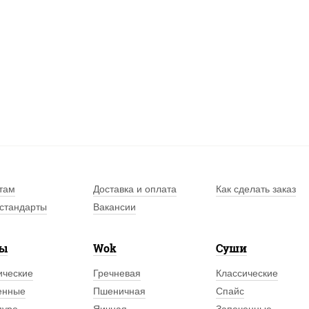
там
Доставка и оплата
Как сделать заказ
стандарты
Вакансии
лы
Wok
Суши
ические
Гречневая
Классические
енные
Пшеничная
Спайс