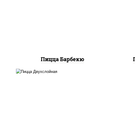
соус "техасский барбекю",
соу
моцарелла для пиццы,
со
колбаса "пепперони",
м
ветчина, бекон, грудка
куриная
Пицца Барбекю
соус "томатно -
горчичный", лук красный,
огурцы маринованные,
ветчина, бекон, моцарелла
для пиццы, помидоры,
грудка куриная