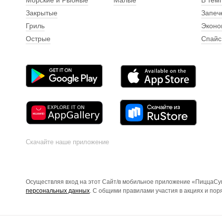
Морские и Рыбные
Малые
В тем
Закрытые
Запеч
Гриль
Эконо
Острые
Спайс
Скачайте наше приложение
Осуществляя вход на этот Сайт/в мобильное приложение «ПиццаСуш
персональных данных
. С общими правилами участия в акциях и по