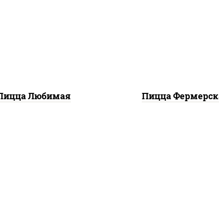
с "шеф" (майонез соус
соус "техасский барбе
евый зелень чеснок),
моцарелла для пиццы,
оцарелла для пиццы,
красный, колбаса "сал
шампиньоны св, лук
ветчина, огурцы
красный, ветчина
маринованные
Пицца Любимая
Пицца Фермерск