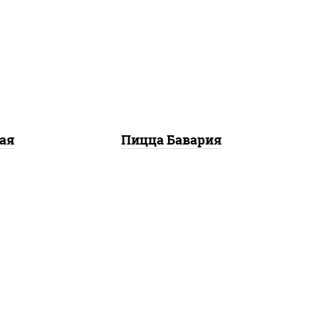
кю",
соус "горчичный" (майонез
 лук
горчица), моцарелла для
ями",
пиццы, колбаса
"пепперони", ветчина,
помидоры
ая
Пицца Бавария