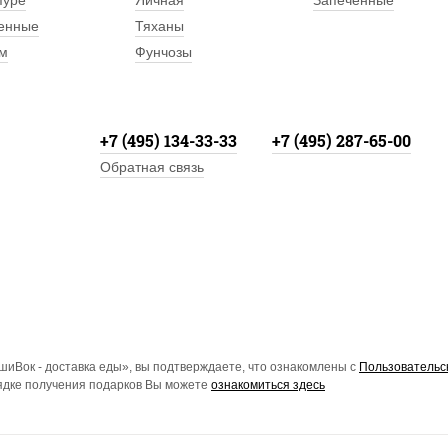
пуре
Яичная
Запеченные
енные
Тяханы
м
Фунчозы
+7 (495) 134-33-33
+7 (495) 287-65-00
Обратная связь
иВок - доставка еды», вы подтверждаете, что ознакомлены с
Пользовательс
рядке получения подарков Вы можете
ознакомиться здесь