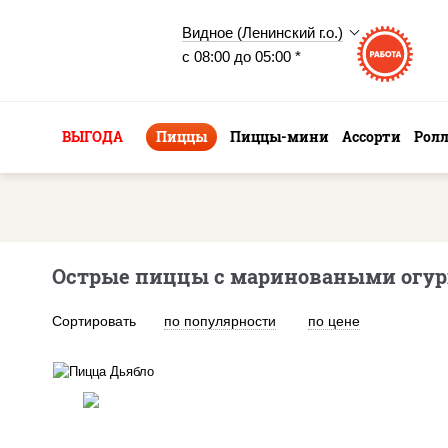
Видное (Ленинский г.о.)
с 08:00 до 05:00 *
ВЫГОДА
Пиццы
Пиццы-мини
Ассорти
Рол
Острые пиццы с мариноваными огур
Сортировать
по популярности
по цене
соус "техасский барбекю",