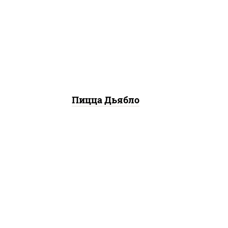
моцарелла для пиццы, лук
красный, колбаса "салями",
ветчина, перец
"халапеньо", помидоры,
огурцы маринованные
Пицца Дьябло