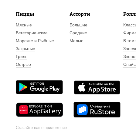
Пиццы
Ассорти
Рол
Мясные
Большие
Класс
Вегетарианские
Средние
Фирм
Морские и Рыбные
Малые
В тем
Закрытые
Запеч
Гриль
Эконо
Острые
Спайс
Скачайте наше приложение