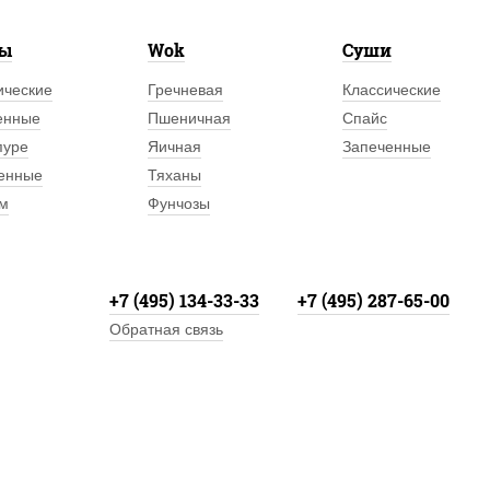
лы
Wok
Суши
ические
Гречневая
Классические
енные
Пшеничная
Спайс
пуре
Яичная
Запеченные
енные
Тяханы
м
Фунчозы
+7 (495) 134-33-33
+7 (495) 287-65-00
Обратная связь