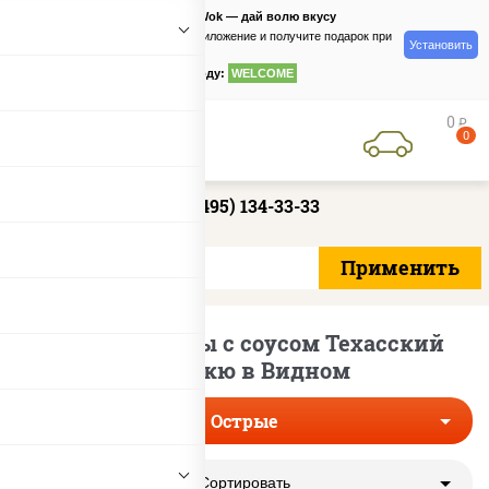
PizzaSushiWok — дай волю вкусу
Скачайте приложение и получите подарок при
Установить
заказе
по промокоду:
WELCOME
0
руб
0
+7 (495) 134-33-33
Острые пиццы с соусом Техасский
Барбекю в Видном
Острые
Сортировать