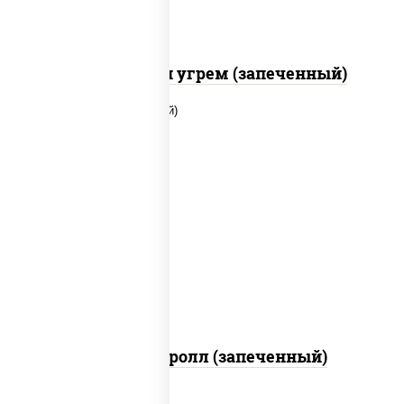
С креветкой и угрем (запеченный)
рис, нори, огурцы свежие, помидоры,
куриная грудка с паприкой, соус "шеф"
(майонез соус соевый зелень чеснок)
Тори Маки ролл (запеченный)