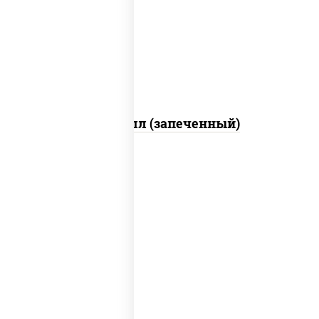
свежие, креветки, лосось слабосоленый,
соус "унаги", соус "спайс" (майонез соус
чили соус шрирача), икра "масаго"
Ойси ролл (запеченный)
рис, нори, креветки