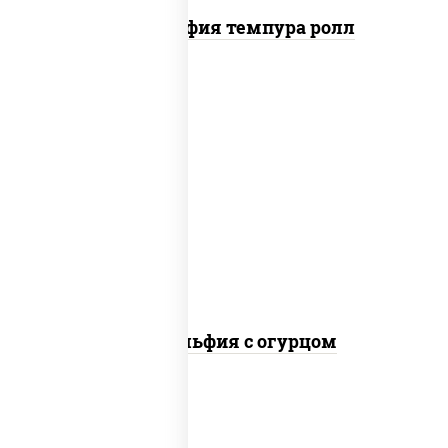
Филадельфия темпура ролл
рис, нори, сыр сливочный, огурцы
свежие, лосось слабосоленый
Филадельфия с огурцом