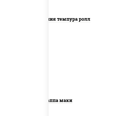
Калифорния темпура ролл
пост
рис, нори, огурцы свежие, кунжут
Каппа маки