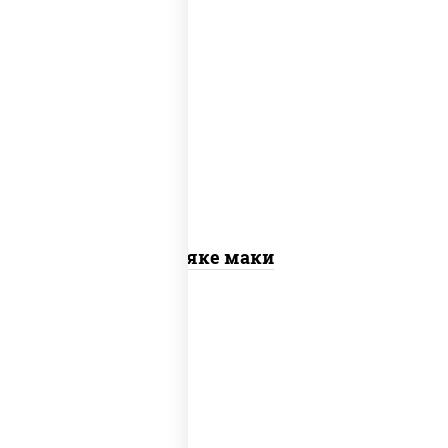
рис, нори, лосось слабосоленый
Сяке маки
рис, нори, сыр сливочный, огурцы
свежие, омлет, лосось слабосоленый