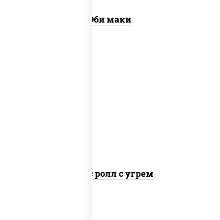
Эби маки
рис, нори, соус "спайс" (майонез соус
чили соус шрирача), угорь копченый
Спайс ролл с угрем