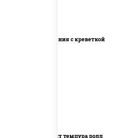
Калифорния с креветкой
рис, нори, угорь копченый, икра
"масаго", сыр сливочный, огурцы свежие,
сухари панировочные
Динамит темпура ролл