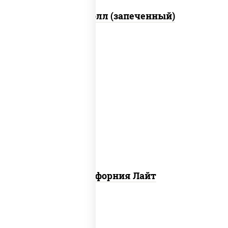
Митто ролл (запеченный)
рис, нори, майонез, краб снежный,
огурцы свежие, икра "масаго"
Калифорния Лайт