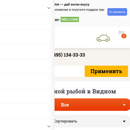
PizzaSushiWok — дай волю вкусу
Скачайте приложение и получите подарок при
Установить
заказе
по промокоду:
WELCOME
0
руб
0
+7 (495) 134-33-33
Роллы с красной рыбой в Видном
Все
Сортировать