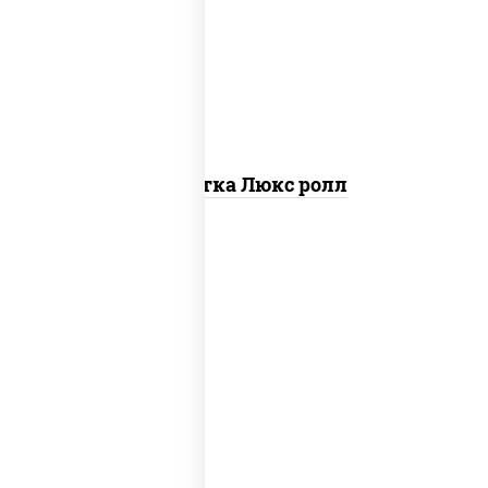
креветки, рис, нори, майонез, икра
"масаго", кляр, сухари панировочные,
кунжут
Креветка Люкс ролл
соус "цезарь" (масло растительное
загустители сахар яйца чеснок специи
перец черный консерванты), сыр
"пармезан", рис, нори, салат "айсберг",
помидоры, куриная грудка с паприкой,
сухари панировочные