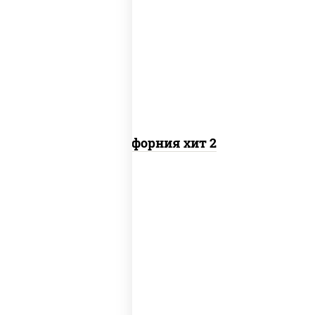
рис, нори, майонез, авокадо, краб
снежный, икра "масаго"
Калифорния хит 2
рис, нори, бекон, соус "техасский
барбекю", сыр сливочный, огурцы
свежие, сухари панировочные