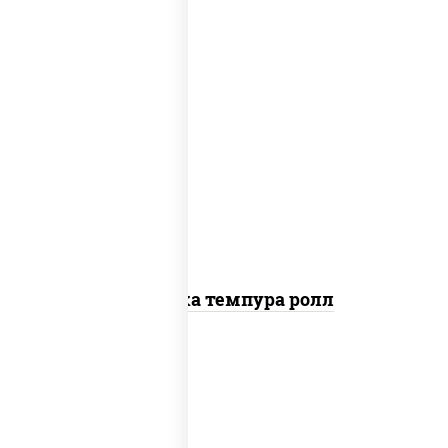
рис, нори, креветки, сыр сливочный,
салат "айсберг", сухари панировочные
Креветка темпура ролл
рис, нори, сыр сливочный, огурцы