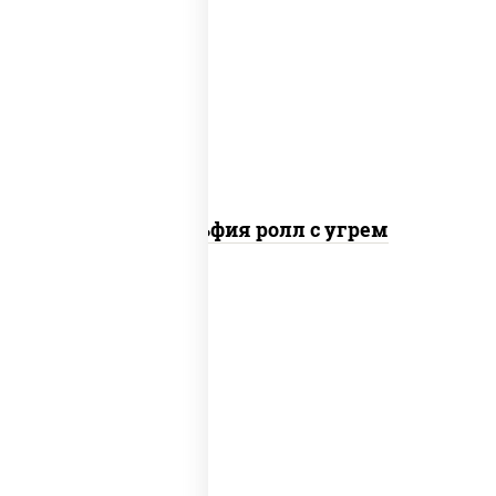
рис, нори, сыр сливочный, угорь
копченый, соус "унаги", кунжут
Филадельфия ролл с угрем
рис, нори, икра "масаго", майонез, краб
снежный, огурцы свежие, авокадо,
сухари панировочные