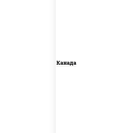
соус "унаги", рис, нори, сыр сливочный,
огурцы свежие, лосось слабосоленый,
угорь копченый, кунжут
Канада
рис, нори, майонез, авокадо, огурцы
свежие, лосось слабосоленый, икра
"масаго"