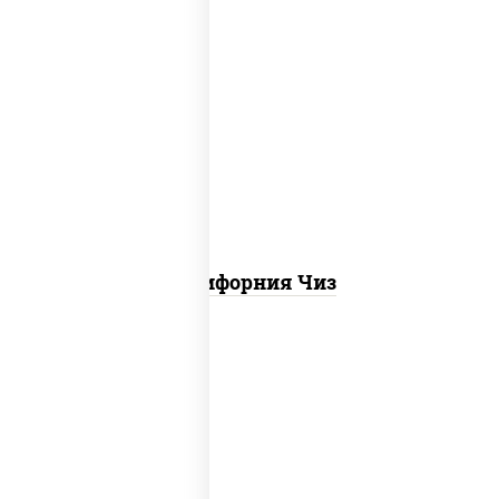
рис, нори, сыр сливочный, икра "масаго"
Калифорния Чиз
соус "цезарь" (масло растительное
загустители сахар яйца чеснок специи
перец черный консерванты), сыр
"пармезан", рис, нори, куриная грудка с