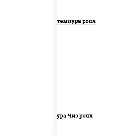
Бекон темпура ролл
рис, нори, сыр сливочный, сухари
панировочные
Темпура Чиз ролл