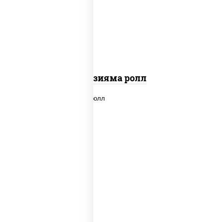
"вулкан" (креветки отварные; краб
снежный; майонез; чеснок; икра масаго)
Фудзияма ролл
new
рис, нори, лосось копченый, сыр
сливочный, огурцы свежие, соус "вулкан"
(креветки отварные; краб снежный;
майонез; чеснок; икра масаго), кунжут