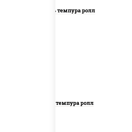
Цезарь темпура ролл
рис, нори, тунец, омлет, соус "спайс"
(майонез соус чили соус шрирача), сухари
панировочные
Тунец темпура ролл