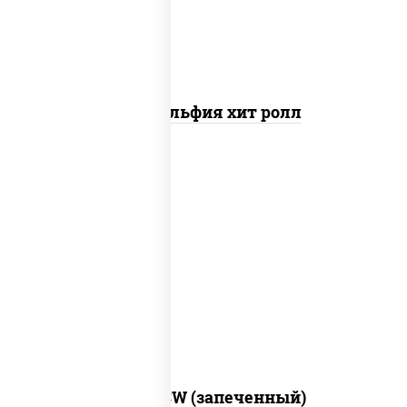
Филадельфия хит ролл
рис, нори, сыр сливочный, краб снежный,
соус "яки" (майонез чеснок масаго
лосось слабосолёный), соус "унаги"
Город PSW (запеченный)