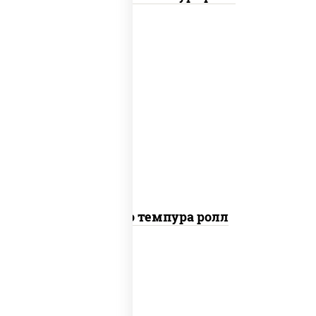
рис, нори, тунец, сыр сливочный, огурцы
свежие, соус "спайс" (майонез соус чили
соус шрирача), сухари панировочные
Бонито темпура ролл
рис, нори, сыр сливочный, огурцы