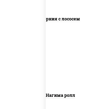
Калифорния с лососем
рис, нори, сыр сливочный, огурцы
свежие, лосось слабосоленый
Сяке Нагима ролл