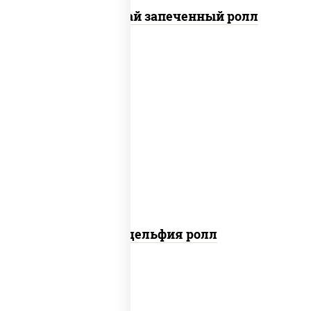
Кунсей фурай запеченный ролл
new
рис, нори, сыр сливочный, авокадо,
лосось слабосоленый
Филадельфия ролл