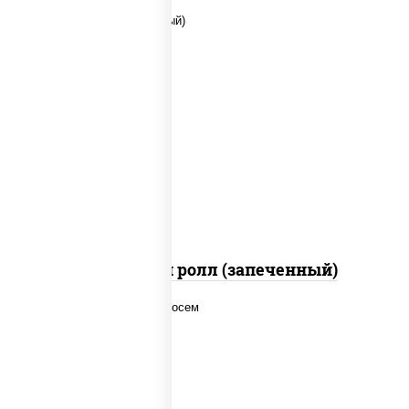
рис, нори, сыр сливочный, помидоры,
куриная грудка с паприкой, соус "спайс"
(майонез соус чили соус шрирача)
Чили чикен ролл (запеченный)