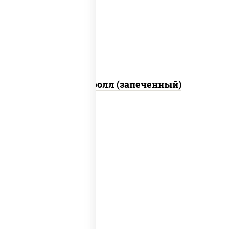
свежие, икра "масаго", соус "яки"
(майонез чеснок масаго лосось
слабосолёный), соус "унаги"
Сальмон ролл (запеченный)
рис, нори, сыр сливочный, бекон, куриная
грудка с паприкой, сыр "пармезан", соус
"цезарь" (масло растительное
загустители сахар яйца чеснок специи
перец черный консерванты)