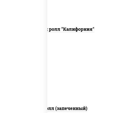
Запеченный ролл "Калифорния"
рис, нори, сыр сливочный, огурцы
свежие, куриная грудка с паприкой,
бекон, соус "унаги", кунжут
Бостон ролл (запеченный)