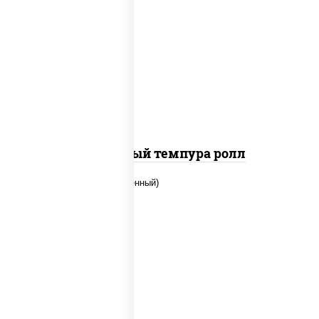
рис, нори, лосось слабосоленый, огурцы
свежие, сыр сливочный, сухари
панировочные
Сливочный темпура ролл
рис, нори, огурцы свежие, креветки,
угорь копченый, икра "масаго", соус
"хот" (майонез кетчуп табаско чеснок
масаго)