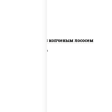
рис, нори, соус "спайс" (майонез соус
чили соус шрирача), лосось копченый
Спайс ролл с копченым лососем
рис, нори, сыр сливочный, лосось
слабосоленый, икра "масаго", сухари
панировочные