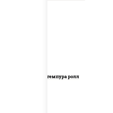
нори, краб снежный, сыр сливочный,
икра "масаго", омлет, угорь копченый,
сухари панировочные, соус "унаги"
Кани темпура ролл