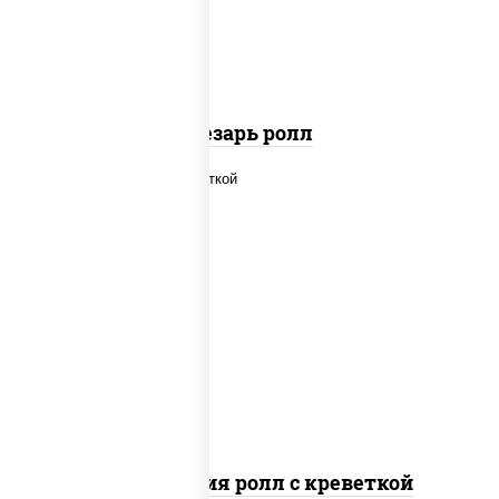
паприкой, салат "айсберг", кунжут
Цезарь ролл
рис, нори, огурцы свежие, салат
"айсберг", сыр сливочный, креветки,
соус "унаги"
Филадельфия ролл с креветкой