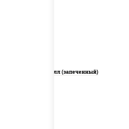
рис, нори, сыр сливочный, салат
"айсберг", куриная грудка с паприкой,
лук фри, сыр "пармезан", соус "цезарь"
(масло растительное загустители
сахар яйца чеснок специи перец черный
консерванты)
Хотто ролл (запеченный)
рис, нори, огурцы свежие, краб снежный,
икра "масаго", соус "хот" (майонез
кетчуп табаско чеснок масаго)