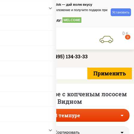
PizzaSushiWok — дай волю вкусу
Скачайте приложение и получите подарок при
Установить
заказе
по промокоду:
WELCOME
0
руб
0
+7 (495) 134-33-33
Роллы в темпуре с копченым лососем
в Видном
В темпуре
Сортировать