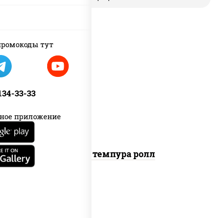
ромокоды тут
рис, нори, лосось копченый, сыр
сливочный, краб снежный, сухари
 134-33-33
панировочные
ное приложение
Гурмэ темпура ролл