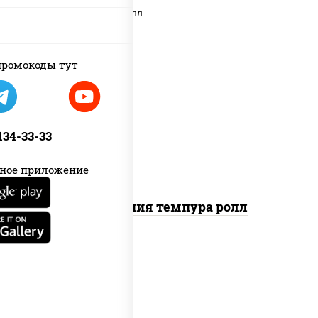
ромокоды тут
рис, нори, икра "масаго", майонез,
краб снежный, огурцы свежие,
авокадо, сухари панировочные
 134-33-33
ное приложение
Калифорния темпура ролл