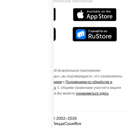
Установи мобильное приложение
Осуществляя вход на этот Сайт/в мобильное приложение
«ПиццаСушиВок - доставка еды», вы подтверждаете, что ознакомлены
с
Пользовательским соглашением
и
Положением по обработке и
защите персональных данных
. С общими правилами участия в акциях
и порядке получения подарков Вы можете
ознакомиться здесь
© 2002–2026
ПиццаСушиВок