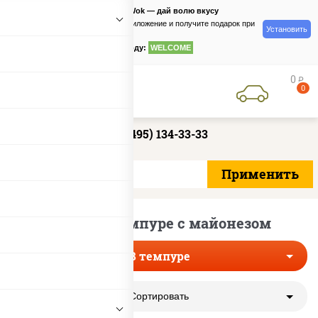
PizzaSushiWok — дай волю вкусу
Скачайте приложение и получите подарок при
Установить
заказе
по промокоду:
WELCOME
0
руб
0
+7 (495) 134-33-33
Роллы в темпуре с майонезом
В темпуре
Сортировать