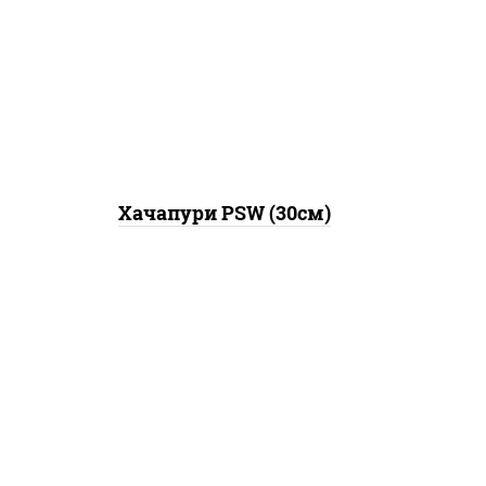
моцарелла для пиццы,
брынза, сыр "чеддер", масло
сливочное
Хачапури PSW (30см)