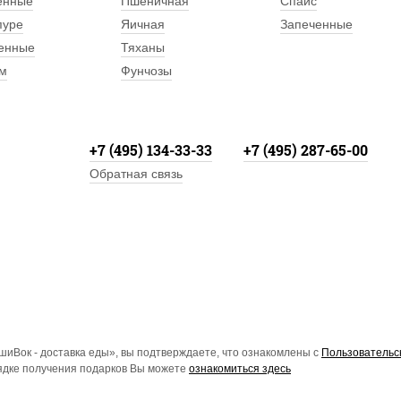
енные
Пшеничная
Спайс
пуре
Яичная
Запеченные
енные
Тяханы
м
Фунчозы
+7 (495) 134-33-33
+7 (495) 287-65-00
Обратная связь
иВок - доставка еды», вы подтверждаете, что ознакомлены с
Пользовательс
рядке получения подарков Вы можете
ознакомиться здесь