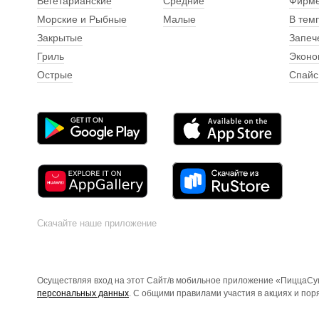
Вегетарианские
Средние
Фирм
Морские и Рыбные
Малые
В тем
Закрытые
Запеч
Гриль
Эконо
Острые
Спайс
Скачайте наше приложение
Осуществляя вход на этот Сайт/в мобильное приложение «ПиццаСуш
персональных данных
. С общими правилами участия в акциях и по