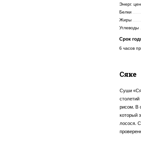
Энерг. це
Белки
Жиры
Углеводы
Срок год
6 часов пр
Сяке
Суши «Ся
столетий
рисом. В
который з
лосося. С
проверен