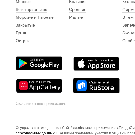
Мясные
Большие
Класс
Вегетарианские
Средние
Фирм
Морские и Рыбные
Малые
В тем
Закрытые
Запеч
Гриль
Эконо
Острые
Спайс
Скачайте наше приложение
Осуществляя вход на этот Сайт/в мобильное приложение «ПиццаСуш
персональных данных
. С общими правилами участия в акциях и по