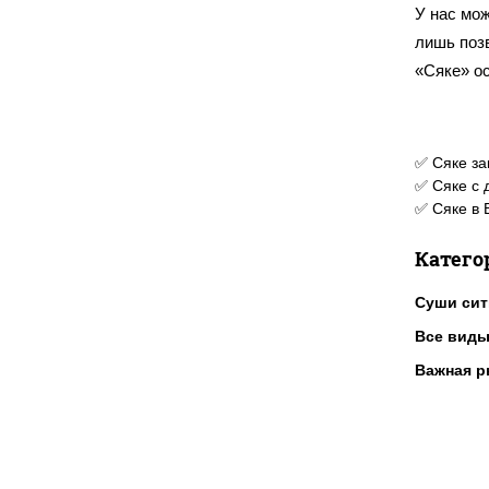
У нас мож
лишь позв
«Сяке» о
✅ Сяке за
✅ Сяке с 
✅ Сяке в 
Катего
Суши сит
Все виды
Важная р