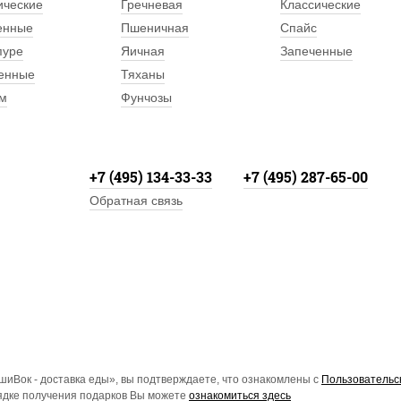
ические
Гречневая
Классические
енные
Пшеничная
Спайс
пуре
Яичная
Запеченные
енные
Тяханы
м
Фунчозы
+7 (495) 134-33-33
+7 (495) 287-65-00
Обратная связь
иВок - доставка еды», вы подтверждаете, что ознакомлены с
Пользовательс
рядке получения подарков Вы можете
ознакомиться здесь