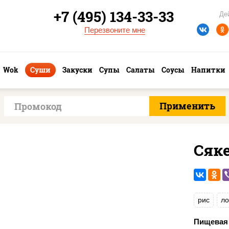
+7 (495) 134-33-33
Де
Перезвоните мне
Wok
Суши
Закуски
Супы
Салаты
Соусы
Напитки
Сяк
рис
ло
Пищевая 