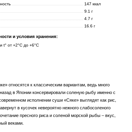
нность
147 ккал
9.1 г
4.7 г
16.6 г
ности и условия хранения:
и t° от +2°C до +6°C
ке» относятся к классическим вариантам, ведь много
 назад в Японии консервировали соленую рыбу именно с
 современном исполнении суши «Сяке» выглядят как рис,
авернут в кусочек невероятно нежного слабосоленого
очетание пресного риса и соленой морской рыбы – вкус,
ный веками.