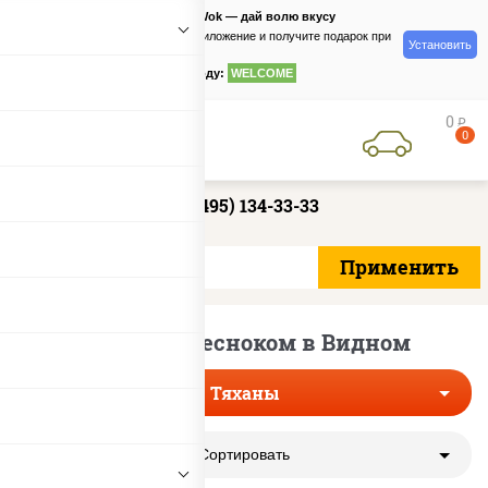
PizzaSushiWok — дай волю вкусу
Скачайте приложение и получите подарок при
Установить
заказе
по промокоду:
WELCOME
0
руб
0
+7 (495) 134-33-33
Тяханы с чесноком в Видном
Тяханы
Сортировать