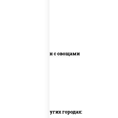
масло растительное, морковь, лук
репчатый, перец болгарский, рис,
соус "чесночный", кунжут
Тяхан с овощами
Доставка в других городах: