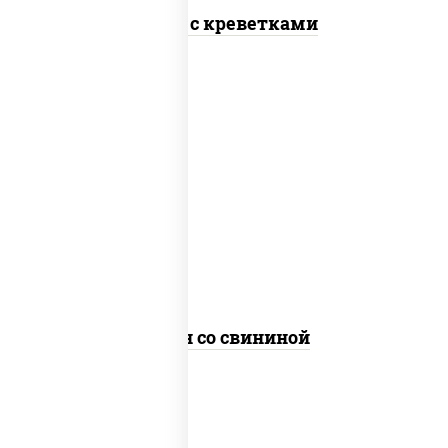
Тяхан с креветками
масло растительное, свинина,
морковь, лук репчатый, перец
болгарский, рис, соус "чесночный",
кунжут
Тяхан со свининой
пост