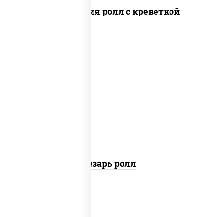
Филадельфия ролл с креветкой
соус "цезарь" (масло растительное
загустители сахар яйца чеснок
специи перец черный консерванты),
сыр "пармезан", рис, нори, куриная
грудка с паприкой, салат "айсберг",
кунжут
Цезарь ролл