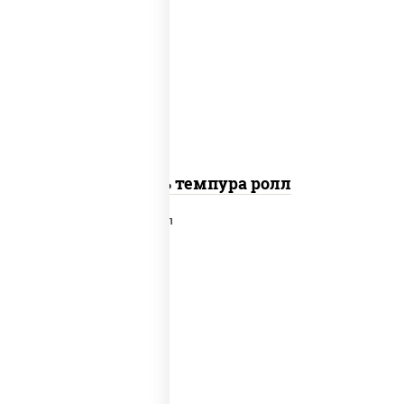
соус "цезарь" (масло растительное
загустители сахар яйца чеснок
специи перец черный консерванты),
сыр "пармезан", рис, нори, салат
"айсберг", помидоры, куриная грудка
с паприкой, сухари панировочные
Цезарь темпура ролл
рис, нори, сыр сливочный, салат
"айсберг", лосось слабосоленый,
соус "унаги"