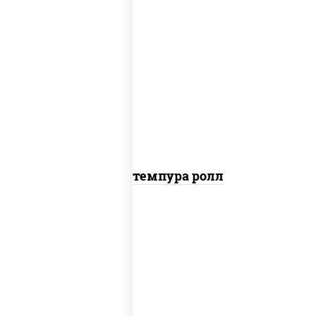
рис, нори, угорь копченый, краб
снежный, соус "спайс" (майонез соус
чили соус шрирача), салат "айсберг",
сухари панировочные
Угорь темпура ролл
соус "цезарь" (масло растительное
загустители сахар яйца чеснок
специи перец черный консерванты),
рис, нори, сыр "пармезан", лосось
слабосоленый, салат "айсберг",