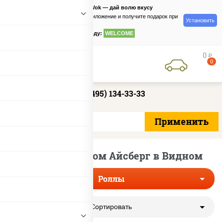
PizzaSushiWok — дай волю вкусу
Скачайте приложение и получите подарок при
Установить
заказе
по промокоду:
WELCOME
0
руб
0
+7 (495) 134-33-33
Роллы с салатом Айсберг в Видном
Роллы
Сортировать