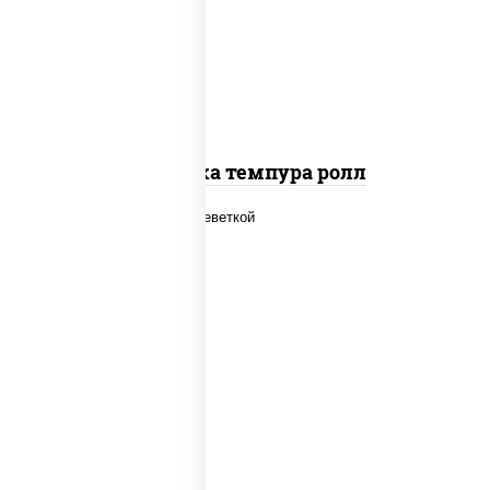
салат "айсберг", сухари
панировочные
Креветка темпура ролл
рис, нори, огурцы свежие, салат
"айсберг", сыр сливочный, креветки,
соус "унаги"