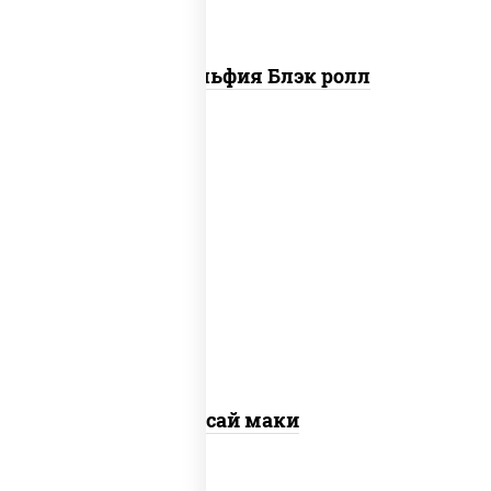
Филадельфия Блэк ролл
пост
рис, нори, огурцы свежие, помидоры,
перец болгарский, салат "айсберг",
кунжут
Ясай маки